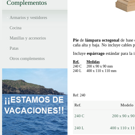
Complementos
Armarios y vestidores
Cocina
Manillas y accesorios
Pie
de
lámpara
octogonal
de base
caña alta y baja. No incluye cables p
Patas
Incluye
espárrago
estándar para la 
Otros complementos
Ref.
Medidas
240 C
200 x 90 x 90 mm
240 L
400 x 110 x 110 mm
Ref: 240
Ref.
Modelo
240 C
200 x 90 x 9
240 L
400 x 110 x 1