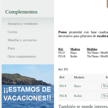
Complementos
Armarios y vestidores
Cocina
Pomo
piramidal con base cuadr
decorativo para pilarotes de
escaler
Manillas y accesorios
Patas
Ref.
Madera
Medidas
PI3-F
Haya
70x70mm / 90x9
Otros complementos
PI3-R
Roble
70x70mm / 90x9
Ref: PI3
Ref.
Modelo
M
PI3-F
Haya
PI3-R
Roble
También te puede interes