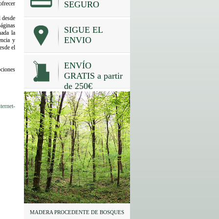
SEGURO
ofrecer
l desde
páginas
SIGUE EL
nada la
ENVIO
encia y
esde el
ENVÍO
pciones
GRATIS a partir
de 250€
ternet-
MADERA PROCEDENTE DE BOSQUES