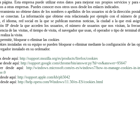
a página. Esta empresa puede utilizar estos datos para mejorar sus propios servicios y para 
ios a otras empresas. Puedes conocer esos otros usos desde los enlaces indicados.
erramienta no obtiene datos de los nombres o apellidos de los usuarios ni de la dirección posta
se conectan. La información que obtiene esta relacionada por ejemplo con el número de 
s, el idioma, red social en la que se publican nuestras noticias, la ciudad a la que está asig
ión IP desde la que acceden los usuarios, el número de usuarios que nos visitan, la frecu
dencia de las visitas, el tiempo de visita, el navegador que usan, el operador o tipo de terminal d
realiza la visita.
permitir, bloquear o eliminar las cookies
okies instaladas en su equipo se pueden bloquear o eliminar mediante la configuración de las o
vegador instalado en su ordenador.
x desde aquí:
http://support.mozilla.org/es/products/firefox/cookies
e desde aquí:
http://support.google.com/chrome/bin/answer.py?hl=es&answer=95647
rer desde aquí:
http://windows.microsoft.com/es-es/windows7/how-to-manage-cookies-in-in
er-9
 desde aquí:
http://support.apple.com/kb/ph5042
 desde aquí:
http://help.opera.com/Windows/11.50/es-ES/cookies.html