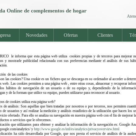
nda Online de complementos de hogar
Atenc
presa
Novedades
Ofertas
Clientes
Tér
CO le informa que esta página web utiliza cookies propias y de terceros para mejorar n
ios y mostrarle publicidad relacionada con sus preferencias mediante el análisis de sus háb
ción.
ción de las cookies
on las cookies? Una cookie es un fichero que se descarga en su ordenador al acceder a deter
s web. Las cookies permiten a una página web , entre otras cosas, almacenar y recuperar info
 los hábitos de navegación de un usuario o de su equipo y, dependiendo de la informaci
gan y de la forman que utilice su equipo, pueden utilizarse para reconocer al usuario.
pos de cookies utiliza esta página web?
s de análisis: Son aquéllas que bien tratadas por nosotros o por terceros, nos permiten cuantif
 de usuarios y así realizar la medición y análisis estadístico de la utilización que hacen los u
rvicio ofertado. Para ello se analiza su navegación en nuestra página web con el fin de mejorar la
ductos o servicios que le ofrecemos.
icación que utilizamos para obtener y analizar la información de la navegación es: Google Ana
oogle.com/analytics/ y
http://www.google.es/intl/es/analytics/privacyoverview.html
plicación ha sido desarrollada por Google, que nos presta el servicio de análisis de la audie