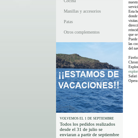
Cocina
nuestr
servic
Manillas y accesorios
Esta h
donde 
visita
Patas
direcc
reinci
Otros complementos
que se 
Puede 
las co
del na
Firefo
Chrom
Explo
explor
Safari
Opera
VOLVEMOS EL 1 DE SEPTIEMBRE
Todos los pedidos realizados
desde el 31 de julio se
enviaran a partir de septiembre