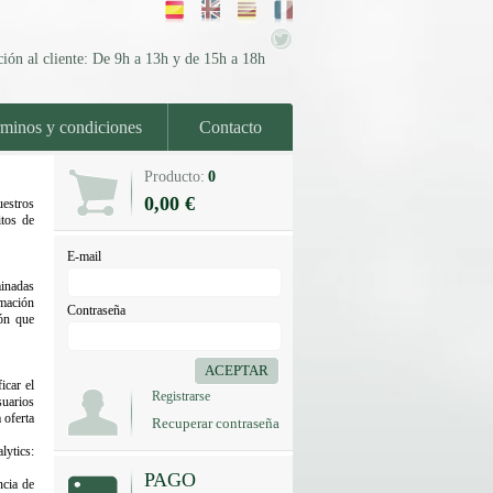
ión al cliente: De 9h a 13h y de 15h a 18h
minos y condiciones
Contacto
Producto:
0
0,00 €
uestros
itos de
E-mail
minadas
rmación
Contraseña
ón que
ACEPTAR
icar el
Registrarse
suarios
 oferta
Recuperar contraseña
lytics:
PAGO
ncia de