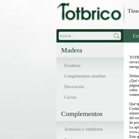
Tie
Em
Madera
TOTBRI
servic
Escaleras
navega
Complementos muebles
Defini
¿Qué s
página
Decoración
sobre
conten
Cocina
Qué ti
Cookie
Complementos
número
del se
de pro
La apl
Armarios y vestidores
www.g
Esta a