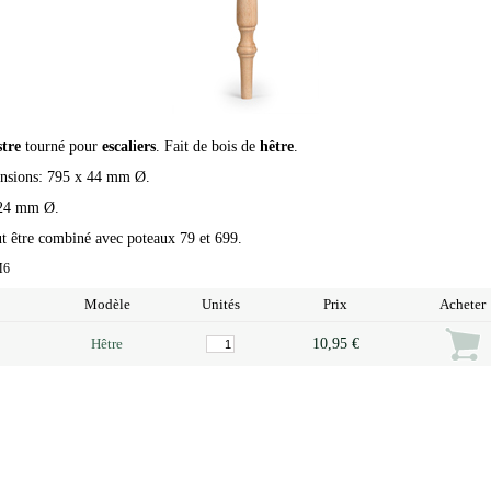
stre
tourné pour
escaliers
. Fait de bois de
hêtre
.
nsions: 795 x 44 mm Ø.
 24 mm Ø.
ut être combiné avec poteaux 79 et 699.
M6
Modèle
Unités
Prix
Acheter
Hêtre
10,95 €