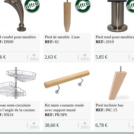
d courbé pour meubles
Pied de meuble. Lisse
Pied rond pour meubles
F:
DX90
REF:
82
REF:
2010
6 €
2,63 €
5,85 €
INFO
INFO
I
teau semi-circulaire
Kit main courante ronde
Pied inclinée bas
r l’angle de la cuisine
avec support mural
REF:
INC.15
F:
NX16
REF:
PR/SPS
38,60 €
6,78 €
INFO
INFO
I